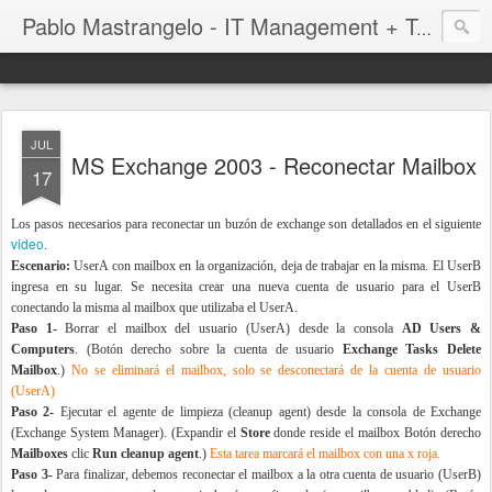
Pablo Mastrangelo - IT Management + Troubleshooting
JUL
MS Exchange 2003 - Reconectar Mailbox
17
Los pasos necesarios para reconectar un buzón de exchange son detallados en el siguiente
video
.
Escenario:
UserA con mailbox en la organización, deja de trabajar en la misma. El UserB
ingresa en su lugar. Se necesita crear una nueva cuenta de usuario para el UserB
conectando la misma al mailbox que utilizaba el UserA.
Paso 1-
Borrar el mailbox del usuario (UserA) desde la consola
AD Users &
Computers
. (Botón derecho sobre la cuenta de usuario
Exchange Tasks
Delete
Mailbox
.)
No se eliminará el mailbox, solo se desconectará de la cuenta de usuario
(UserA)
Paso 2-
Ejecutar el agente de limpieza (cleanup agent) desde la consola de Exchange
(Exchange System Manager). (Expandir el
Store
donde reside el mailbox Botón derecho
Mailboxes
clic
Run cleanup agent
.)
Esta tarea marcará el mailbox con una x roja.
Paso 3-
Para finalizar, debemos reconectar el mailbox a la otra cuenta de usuario (UserB)